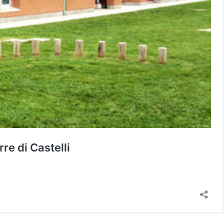
rre di Castelli
so
itivo:
va
da