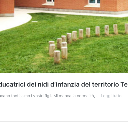
catrici dei nidi d’infanzia del territorio Te
Pen
o tantissimo i vostri figli. Mi manca la normalità, …
Leggi tutto
Pos
una
nuo
sfi
per