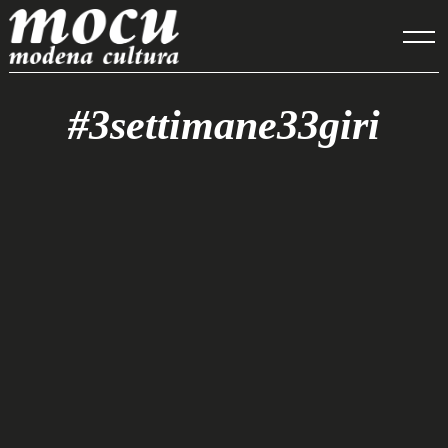
Skip
to
content
#3settimane33giri