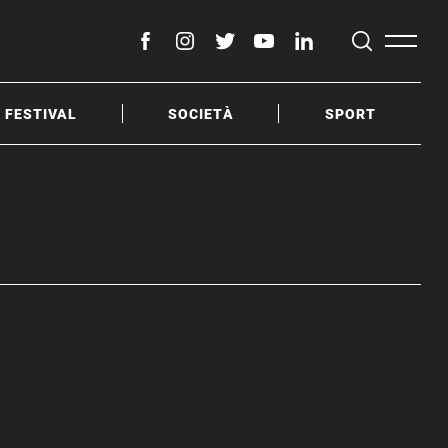
facebook
instagram
twitter
youtube
linkedin
& FESTIVAL
SOCIETÀ
SPORT