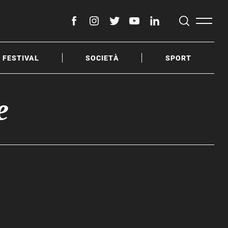
facebook
instagram
twitter
youtube
linkedin
& FESTIVAL
SOCIETÀ
SPORT
e