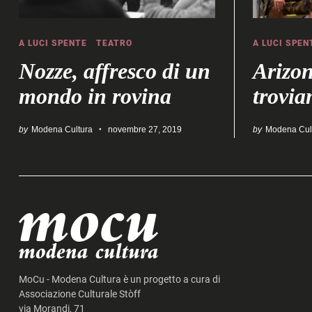
A LUCI SPENTE
TEATRO
A LUCI SPEN
Nozze, affresco di un
Arizon
mondo in rovina
trovia
Search
by
Modena Cultura
novembre 27, 2019
by
Modena Cul
for:
MoCu - Modena Cultura è un progetto a cura di
Associazione Culturale Stòff
via Morandi, 71