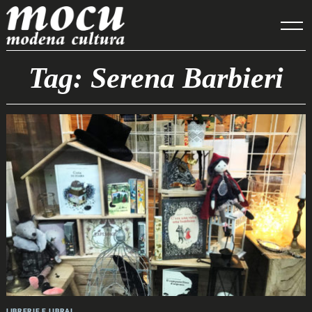
Skip
to
content
Tag: Serena Barbieri
LIBRERIE E LIBRAI