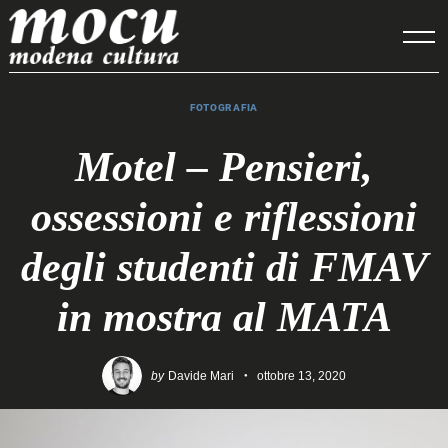
Skip
to
content
FOTOGRAFIA
Motel – Pensieri,
ossessioni e riflessioni
degli studenti di FMAV
in mostra al MATA
by
Davide Mari
ottobre 13, 2020