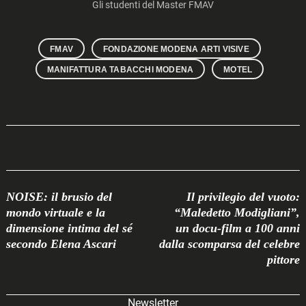
Gli studenti del Master FMAV
FMAV
FONDAZIONE MODENA ARTI VISIVE
MANIFATTURA TABACCHI MODENA
MOTEL
Post
NOISE: il brusio del
Il privilegio del vuoto:
Navigation
mondo virtuale e la
“Maledetto Modigliani”,
dimensione intima del sé
un docu-film a 100 anni
secondo Elena Ascari
dalla scomparsa del celebre
pittore
Newsletter