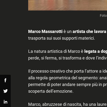
Foto
Search
for:
Marco Massarotti
è un
artista che lavora
trasporta sui suoi supporti materici.
La natura artistica di Marco è
legata a dop
perde, si ferma, si trasforma e dove l’ind
Il processo creativo che porta l’attore a id
alla regola geometrica del segmento: anal
Facebook
permette di poter andare sempre più in prof
scoperta dell’emozione.
Twitter
Marco, abruzzese di nascita, ha una laur
Linkedin