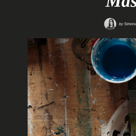
Mas
by
Simona