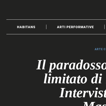
Skip
to
content
HABITANS
ARTI PERFORMATIVE
ARTE 
Il paradoss
limitato di 
Intervi