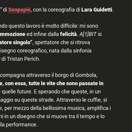
”
di
Sanpapié
, con la coreografia di
Lara Guidetti
.
o questo lavoro è molto difficile: mi sono
ommozione
ed infine dalla
felicità
.
A[1]BIT
si
atore singolo”
, spettatore che si ritrova
segno coreografico, nata dalla sinfonia
y
di Tristan Perich.
ccompagna attraverso il borgo di Gombola,
 e, con essa, tutte le vite che sono passate in
 quelle future. E sperando che queste, in un
ggio su queste strade. Attraverso le cuffie, si
e, per mezzo della bellissima musica, amplifica i
hi in un disegno che si muove tra il tempo e lo
ella performance.