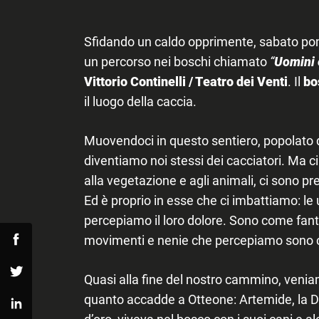
Sfidando un caldo opprimente, sabato pom
un percorso nei boschi chiamato
“
Uomini 
Search
for:
Vittorio Continelli / Teatro dei Venti
. Il
bo
il luogo della caccia.
Muovendoci in questo sentiero, popolato di
diventiamo noi stessi dei cacciatori. Ma ci
alla vegetazione e agli animali, ci sono p
Ed è proprio in esse che ci imbattiamo: le
percepiamo il loro dolore. Sono come fanta
movimenti e nenie che percepiamo sono
Facebook
Quasi alla fine del nostro cammino, venia
Twitter
quanto accadde a Otteone: Artemide, la De
Linkedin
d’oro, viveva nel bosco con i suoi cani e a