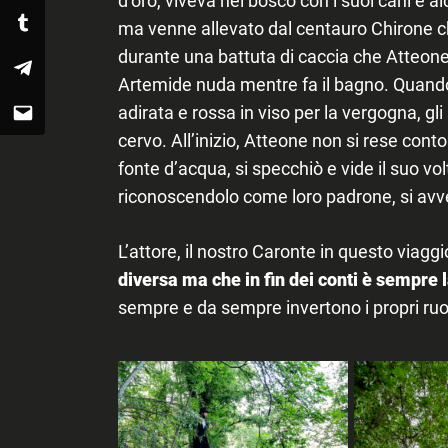
ma venne allevato dal centauro Chirone che
Tumblr
durante una battuta di caccia che Atteone
Telegram
Artemide nuda mentre fa il bagno. Quando 
adirata e rossa in viso per la vergogna, gl
Email
cervo. All’inizio, Atteone non si rese con
fonte d’acqua, si specchiò e vide il suo vo
riconoscendolo come loro padrone, si avve
L’attore, il nostro Caronte in questo viaggi
diversa ma che in fin dei conti è sempre 
sempre e da sempre invertono i propri ruoli,