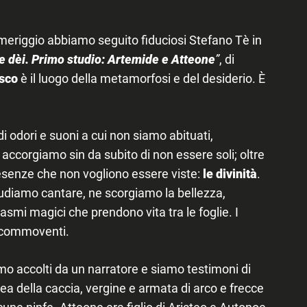
eriggio abbiamo seguito fiduciosi Stefano Tè in
e dèi. Primo studio: Artemide e Atteone
”
, di
sco
è il luogo della metamorfosi e del desiderio. È
 odori e suoni a cui non siamo abituati,
 accorgiamo sin da subito di non essere soli; oltre
resenze che non vogliono essere viste:
le divinità
.
 udiamo cantare, ne scorgiamo la bellezza,
smi magici che prendono vita tra le foglie. I
 commoventi.
mo accolti da un narratore e siamo testimoni di
a della caccia, vergine e armata di arco e frecce
lcune ninfe. Atteone era figlio di Aristeo e Autonoe