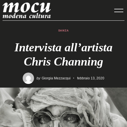
Skip
to
content
DANZA
Intervista all’artista
Chris Channing
by
Giorgia Mezzacqui
febbraio 13, 2020