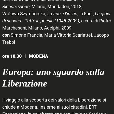
Ricostruzione
, Milano, Mondadori, 2018;
Wisława Szymborska,
La fine e l’inizio
, in Ead.,
La gioia
di scrivere. Tutte le poesie (1945-2009)
, a cura di Pietro
Marchesani, Milano, Adelphi, 2009
con
Simone Francia, Maria Vittoria Scarlattei, Jacopo
Trebbi
ore 18.30 |
MODENA
Europa: uno sguardo sulla
Liberazione
Il viaggio alla scoperta dei valori della Liberazione si
chiude a Modena. Insieme ai suoi cittadini, ERT
Fondazione, in collaborazione con l’Istituto Storico di