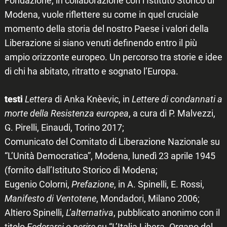
Modena, vuole riflettere su come in quel cruciale
momento della storia del nostro Paese i valori della
Liberazione si siano venuti definendo entro il più
ampio orizzonte europeo. Un percorso tra storie e idee
di chi ha abitato, ritratto e sognato l’Europa.
testi
Lettera
di Anka Kneževic, in
Lettere di condannati a
morte della Resistenza europea
, a cura di P. Malvezzi,
G. Pirelli, Einaudi, Torino 2017;
Comunicato del Comitato di Liberazione Nazionale su
“L’Unità Democratica”, Modena, lunedì 23 aprile 1945
(fornito dall’Istituto Storico di Modena;
Eugenio Colorni,
Prefazione
, in A. Spinelli, E. Rossi,
Manifesto di Ventotene
, Mondadori, Milano 2006;
Altiero Spinelli,
L’alternativa
, pubblicato anonimo con il
titolo
Federarsi o perire
su “L’Italia Libera. Organo del