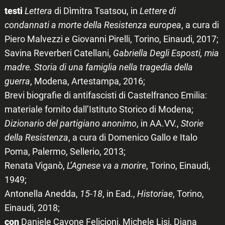
testi
Lettera
di Dìmitra Tsatsou, in
Lettere di
condannati a morte della Resistenza europea
, a cura di
Piero Malvezzi e Giovanni Pirelli, Torino, Einaudi, 2017;
Savina Reverberi Catellani,
Gabriella Degli Esposti, mia
madre. Storia di una famiglia nella tragedia della
guerra
, Modena, Artestampa, 2016;
Brevi biografie di antifascisti di Castelfranco Emilia:
materiale fornito dall’Istituto Storico di Modena;
Dizionario del partigiano anonimo
, in AA.VV.,
Storie
della Resistenza
, a cura di Domenico Gallo e Italo
Poma, Palermo, Sellerio, 2013;
Renata Viganò,
L’Agnese va a morire
, Torino, Einaudi,
1949;
Antonella Anedda,
15-18
, in Ead.,
Historiae
, Torino,
Einaudi, 2018;
con
Daniele Cavone Felicioni, Michele Lisi, Diana