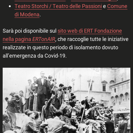
Teatro Storchi / Teatro delle Passioni
e
Comune
di Modena
.
Sarà poi disponibile sul
sito web di ERT Fondazione
nella pagina
ERTonAIR
, che raccoglie tutte le iniziative
realizzate in questo periodo di isolamento dovuto
all’emergenza da Covid-19.