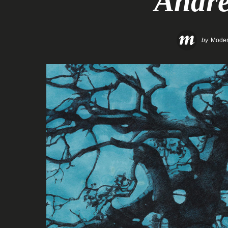
Andre
by
Moden