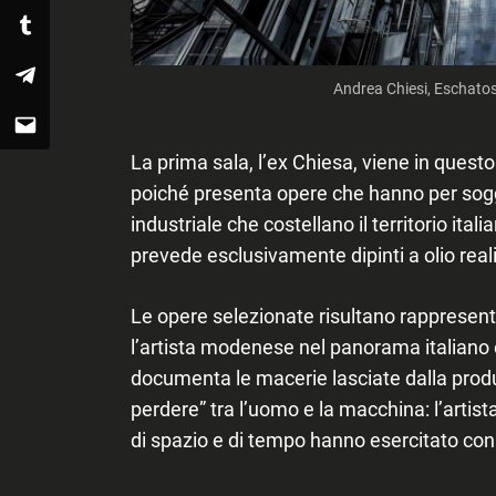
Tumblr
Telegram
Andrea Chiesi, Eschatos
Email
La prima sala
, l’ex Chiesa, viene in ques
poiché presenta opere che hanno per sogg
industriale che costellano il territorio ita
prevede
esclusivamente dipinti a olio
real
Le opere selezionate risultano rappresent
l’artista modenese nel panorama italiano e
documenta le macerie lasciate dalla produ
perdere” tra l’uomo e la macchina: l’artista
di spazio e di tempo hanno esercitato con