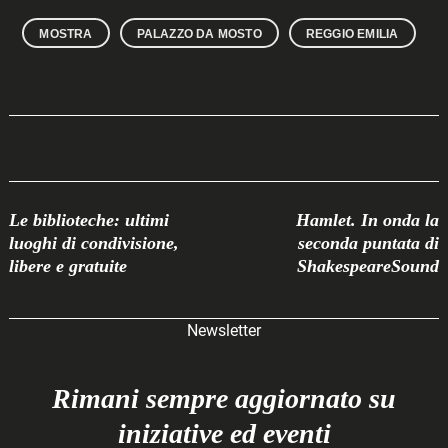
MOSTRA
PALAZZO DA MOSTO
REGGIO EMILIA
Post
Le biblioteche: ultimi
Hamlet. In onda la
Navigation
luoghi di condivisione,
seconda puntata di
libere e gratuite
ShakespeareSound
Newsletter
Rimani sempre aggiornato su
iniziative ed eventi