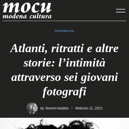
Skip
to
content
FOTOGRAFIA
Atlanti, ritratti e altre
storie: l’intimità
attraverso sei giovani
fotografi
by
Noemi Adabbo
febbraio 11, 2021