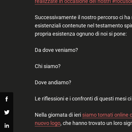
realizzate in occasione dei nostri #focuso
Successivamente il nostro percorso ci ha 
esistenziali contenute nel testamento spir
Search
for:
propria esistenza ognuno di noi si pone:
Da dove veniamo?
Chi siamo?
Dove andiamo?
Le riflessioni e i confronti di questi mesi 
Facebook
Nella giornata di ieri
siamo tornati online c
Twitter
nuovo logo
, che hanno trovato un loro sign
Linkedin