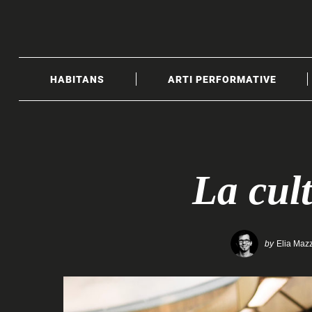
Skip
to
content
HABITANS
ARTI PERFORMATIVE
La cult
by
Elia Mazz